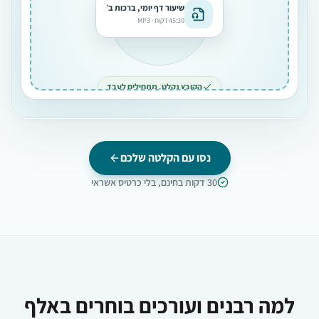
שיעור דף יומי, ברכות ב׳
45:30 דקות · MP3
הקובץ נקלט. מתחילים לעבד
נסו עם הקלטה שלכם
30 דקות בחינם, בלי כרטיס אשראי
למה רבנים ועורכים בוחרים באלף