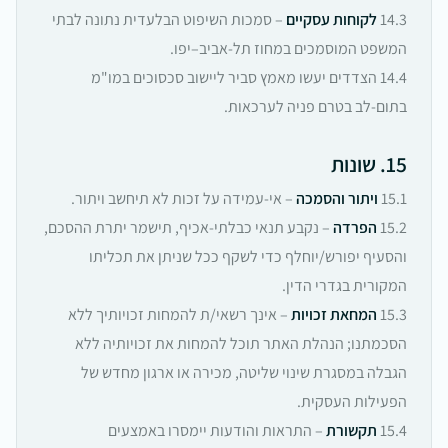
14.3
לקוחות עסקיים
– סמכות השיפוט הבלעדית נתונה לבתי
המשפט המוסמכים במחוז תל-אביב–יפו.
14.4 הצדדים יעשו מאמץ סביר ליישוב סכסוכים במו"מ
בתום-לב בטרם פניה לערכאות.
15. שונות
15.1
ויתור והסמכה
– אי-עמידה על זכות לא תיחשב ויתור.
15.2
הפרדה
– נקבע תנאי כבלתי-אכיף, תישמר יתרת ההסכם,
והסעיף יפורש/יוחלף כדי לשקף ככל שניתן את תכליתו
המקורית בגדרי הדין.
15.3
המחאת זכויות
– אינך רשאי/ת להמחות זכויותיך ללא
הסכמתנו; הנהלת האתר תוכל להמחות את זכויותיה ללא
הגבלה במסגרת שינוי שליטה, מכירה או ארגון מחדש של
הפעילות העסקית.
15.4
תקשורת
– התראות והודעות יימסרו באמצעים