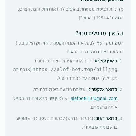
מדיניות הביטול מנוסחת בהתאם להוראות חוק הגנת הצרכן,
התשמ"א-1981 (“החוק”).
5.1 איך מבטלים מנוי?
המשתמש רשאי לבטל את המנוי (הפסקת החידוש האוטומטי)
בכל עת באחת מהדרכים הבאות:
באופן עצמאי
: דרך אזור הניהול באתר בכתובת
(או כתובת
https://alef-bot.top/billing
מקבילה) ולחיצה על כפתור ביטול.
בדואר אלקטרוני
: שליחת הודעת ביטול לכתובת
alefbot613@gmail.com
. יש לציין שם מלא וכתובת המייל
איתה נרשמתם.
בדואר רשום
: (במידה ונדרש) לכתובת העסק כפי שתופיע
בחשבונית או באתר.