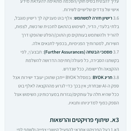
עליך להבטיח בסיס חוקי/הסכמה מתאימה להעלאת מידע
אישי של צדדים שלישיים לשירות.
3.6
רישיון חזרה למשתמש
: אלף בוט מעניקה לך רישיון מוגבל,
בלתי בלעדי, הדיר, לשימוש בהתאם לתכנית שרכשת, לצפות,
להוריד ולהשתמש בעותקים מן התוכן/הפלט שהופקו דרך
השירות, למטרותיך הפנימיות, בכפוף לתנאים אלה.
3.7
מסמכי הבטחה (Further Assurances)
: תבצע/י, לפי
בקשתנו הסבירה, כל פעולה/חתימה הדרושה להשלמת
ההקצאה ולרישומה, ככל שנדרש.
3.8
חריג BYOK
: במסלול BYOK ייתכן שתוכן יעובד ישירות אצל
ספק ה‑AI שבחרת; אין בכך כדי לגרוע מההקצאה לאלף בוט
ככל שהיא חלה על עותקים/נגזרות במערכותינו; השימוש אצל
הספק כפוף למדיניותו ותנאיו.
3א. שיתוף פרויקטים והרשאות
3א.1 בעל הפרויקט אחראי להפעיל קישורי צפייה ולשתף לפי