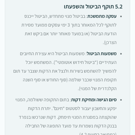
5.2 תוקף הביטול והשפעתו
עסקה מתמשכת
: בביטול מנוי מתחדש, הביטול ייכנס
לתוקף לכל המאוחר בתוך 3 ימי עסקים ממועד מסירת
הודעת הביטול (או במועד מאוחר יותר אם ביקש זאת
הצרכן).
משמעות הביטול
: משמעות הביטול היא עצירת החיובים
העתידיים (“ביטול חידוש אוטומטי”). המשתמש יוכל
להמשיך להשתמש בשירות ולנצל את הדקות שצבר עד תום
תקופת המנוי שכבר שולמה (סוף החודש או סוף השנה
הקלנדרית של המנוי).
סיום הגישה ומחיקת דקות
: בתום התקופה ששולמה, המנוי
יפקע והחשבון יעבור לסטטוס “חינם”. יתרת הדקות
שהוקצתה במסגרת המנוי תימחק. דקות שנרכשו בנפרד
בבנק הדקות נשמרות עד מועד התפוגה של החבילה
(כמתואר בסעיף 4.2).