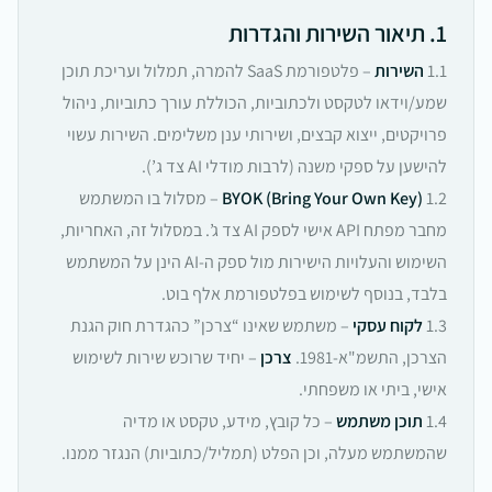
1. תיאור השירות והגדרות
1.1
השירות
– פלטפורמת SaaS להמרה, תמלול ועריכת תוכן
שמע/וידאו לטקסט ולכתוביות, הכוללת עורך כתוביות, ניהול
פרויקטים, ייצוא קבצים, ושירותי ענן משלימים. השירות עשוי
להישען על ספקי משנה (לרבות מודלי AI צד ג’).
1.2
BYOK (Bring Your Own Key)
– מסלול בו המשתמש
מחבר מפתח API אישי לספק AI צד ג’. במסלול זה, האחריות,
השימוש והעלויות הישירות מול ספק ה-AI הינן על המשתמש
בלבד, בנוסף לשימוש בפלטפורמת אלף בוט.
1.3
לקוח עסקי
– משתמש שאינו “צרכן” כהגדרת חוק הגנת
הצרכן, התשמ"א-1981.
צרכן
– יחיד שרוכש שירות לשימוש
אישי, ביתי או משפחתי.
1.4
תוכן משתמש
– כל קובץ, מידע, טקסט או מדיה
שהמשתמש מעלה, וכן הפלט (תמליל/כתוביות) הנגזר ממנו.