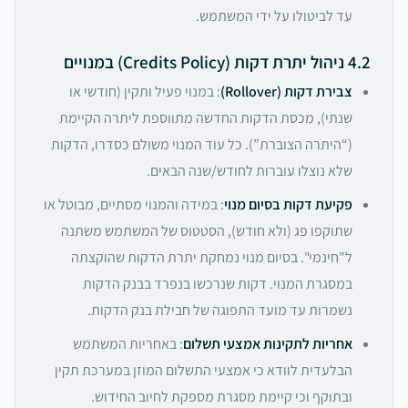
עד לביטולו על ידי המשתמש.
4.2 ניהול יתרת דקות (Credits Policy) במנויים
צבירת דקות (Rollover)
: במנוי פעיל ותקין (חודשי או
שנתי), מכסת הדקות החדשה מתווספת ליתרה הקיימת
(“היתרה הצוברת”). כל עוד המנוי משולם כסדרו, הדקות
שלא נוצלו עוברות לחודש/שנה הבאים.
פקיעת דקות בסיום מנוי
: במידה והמנוי מסתיים, מבוטל או
שתוקפו פג (ולא חודש), הסטטוס של המשתמש משתנה
ל"חינמי". בסיום מנוי נמחקת יתרת הדקות שהוקצתה
במסגרת המנוי. דקות שנרכשו בנפרד בבנק הדקות
נשמרות עד מועד התפוגה של חבילת בנק הדקות.
אחריות לתקינות אמצעי תשלום
: באחריות המשתמש
הבלעדית לוודא כי אמצעי התשלום המוזן במערכת תקין
ובתוקף וכי קיימת מסגרת מספקת לחיוב החידוש.