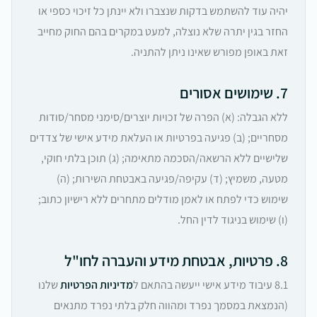
יהיה עוד להשתמש בדקות שנצברו ולא יינתן כל זיכוי כספי או
החזר בגין יתרה שלא נוצלה, למעט במקרים בהם החוק מחייב
זאת באופן מפורש שאינו ניתן להתניה.
7. שימושים אסורים
ללא הגבלה: (א) הפרה של זכויות יוצרים/סימני מסחר/סודות
מסחריים; (ב) פגיעה בפרטיות או העלאת מידע אישי של צדדים
שלישיים ללא הרשאה/הסכמה מתאימה; (ג) תוכן בלתי חוקי,
מטעה, משמיץ; (ד) עקיפה/פגיעה באבטחת השירות; (ה)
שימוש כדי לפתח או לאמן מודלים מתחרים ללא רישיון כתוב;
(ו) שימוש בניגוד לדין החל.
8. פרטיות, אבטחת מידע והעברה לחו"ל
8.1 עיבוד מידע אישי ייעשה בהתאם ל
מדיניות הפרטיות
שלנו
(הנמצאת במסמך נפרד ומהווה חלק בלתי נפרד מתנאים