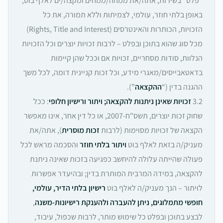
“פלט” בשירות, אתה/את ממחה/ממחים ומקצה/ים לאלף בוט,
באופן בלתי חוזר, עולמי, לצמיתות וללא תמורה, את כל
הזכויות, הכותרות והאינטרסים (Rights, Title and Interest)
מכל סוג שהוא בתוכן ובפלט – לרבות זכויות יוצרים וכל הזכויות
הנלוות, סודות מסחריים, זכויות אם וככל שהן קיימות
בדאטאבייסים/מאגרי מידע, וכל זכות קניינית דומה, לכל משך
ההגנה בדין (“
ההקצאה
”).
3.2
זכויות שאינן ניתנות להקצאה; ויתור ורישיון חלופי
: ככל
שחוק זכות יוצרים, תשס"ח‑2007, או כל דין אחר, אינו מאפשר
הקצאה של זכויות מסוימות (לרבות
זכות מוסרית
), אתה/את
מעניק/ה בזאת לאלף בוט
ויתור בלתי חוזר
והסכמה מראש לכל
פעולה שהייתה עלולה להיחשב כפגיעה בזכות שאינה ניתנת
להקצאה, במידה המרבית המותרת בדין; ובהיעדר אפשרות
לויתור – הנך מעניק/ה לאלף בוט
רישיון בלתי הדיר, עולמי,
חופשי מתמלוגים, ניתן להעברה ולהענקת רישיונות-משנה
,
לבצע בתוכן ובפלט כל שימוש מותר, לרבות שכפול, עיבוד,