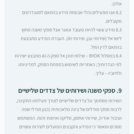
אלה).
8.2 אנו מפעילים נהלי אבטחת מידע בהתאם לסטנדרטים
מקובלים.
8.3 מידע עשוי להיות מעובד ונאגר אצל ספקי משנה מחוץ
לישראל (שירותי ענן, שירותי AI). העברת המידע מתבצעת
בהתאם לדין החל.
8.4 במסלול BYOK – שילוח תוכן אל ספק ה-AI מתבצע ישירות
לפי הגדרותיך; האחריות לשימוש במפתח הספק, למדיניותו
ולחיוביו – עליך.
9. ספקי משנה ושירותים של צדדים שלישיים
השירות מסתמך על צדדים שלישיים לצורך פעילותו התקינה,
לרבות ספקי מודלים של בינה מלאכותית (כגון מודלי שפה
ועיבוד אודיו), שירותי אחסון, סליקה ואימות זהות. המשתמש
מסכים ומאשר כי המידע והקבצים המועלים לשירות עשויים