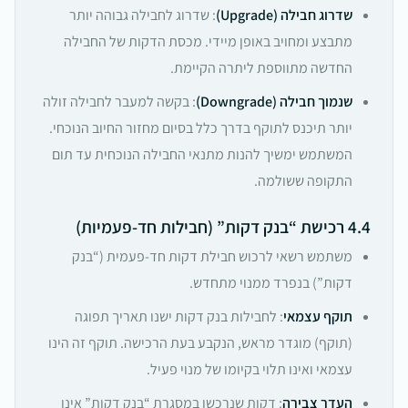
שדרוג חבילה (Upgrade)
: שדרוג לחבילה גבוהה יותר
מתבצע ומחויב באופן מיידי. מכסת הדקות של החבילה
החדשה מתווספת ליתרה הקיימת.
שנמוך חבילה (Downgrade)
: בקשה למעבר לחבילה זולה
יותר תיכנס לתוקף בדרך כלל בסיום מחזור החיוב הנוכחי.
המשתמש ימשיך להנות מתנאי החבילה הנוכחית עד תום
התקופה ששולמה.
4.4 רכישת “בנק דקות” (חבילות חד-פעמיות)
משתמש רשאי לרכוש חבילת דקות חד-פעמית (“בנק
דקות”) בנפרד ממנוי מתחדש.
תוקף עצמאי
: לחבילות בנק דקות ישנו תאריך תפוגה
(תוקף) מוגדר מראש, הנקבע בעת הרכישה. תוקף זה הינו
עצמאי ואינו תלוי בקיומו של מנוי פעיל.
העדר צבירה
: דקות שנרכשו במסגרת “בנק דקות” אינן