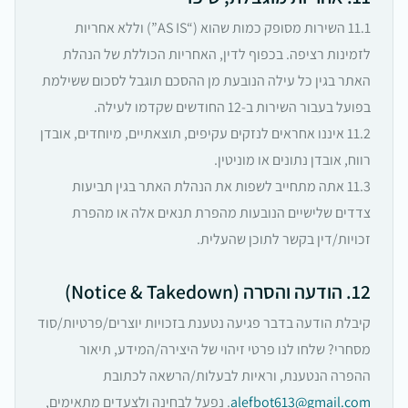
11.1 השירות מסופק כמות שהוא (“AS IS”) וללא אחריות
לזמינות רציפה. בכפוף לדין, האחריות הכוללת של הנהלת
האתר בגין כל עילה הנובעת מן ההסכם תוגבל לסכום ששילמת
בפועל בעבור השירות ב-12 החודשים שקדמו לעילה.
11.2 איננו אחראים לנזקים עקיפים, תוצאתיים, מיוחדים, אובדן
רווח, אובדן נתונים או מוניטין.
11.3 אתה מתחייב לשפות את הנהלת האתר בגין תביעות
צדדים שלישיים הנובעות מהפרת תנאים אלה או מהפרת
זכויות/דין בקשר לתוכן שהעלית.
12. הודעה והסרה (Notice & Takedown)
קיבלת הודעה בדבר פגיעה נטענת בזכויות יוצרים/פרטיות/סוד
מסחרי? שלחו לנו פרטי זיהוי של היצירה/המידע, תיאור
ההפרה הנטענת, וראיות לבעלות/הרשאה לכתובת
alefbot613@gmail.com
. נפעל לבחינה ולצעדים מתאימים,