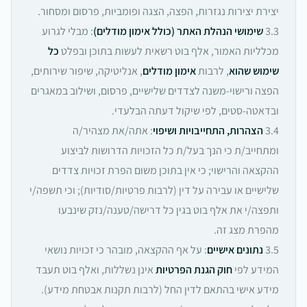
יצירת יצירות נגזרות, הפצה, הצגה ופומביות, פרסום ומסחור.
3.3
שימושי הנהלת האתר (כולל אימון מודלים)
: מבלי לגרוע
מכלליות האמור, אלף בוט רשאית לעשות בתוכן ובפלט
כל
שימוש שהוא
, לרבות
אימון מודלים
, אנליטיקה, שיפור שירותים,
הפצה ורישוי-משנה לצדדים שלישיים, פרסום, ושילוב במאגרים
ובדאטה‑סטים, לפי שיקול דעתה הבלעדי.
3.4
הצהרות, התחייבויות ושיפוי
: אתה/את מצהיר/ה
ומתחייב/ת כי הנך בעל/ת כל הזכויות הדרושות לביצוע
ההקצאה והרישוי; כי אין בתוכן משום הפרת זכויות צדדים
שלישיים או עבירה על דין (לרבות פרטיות/סודיות); וכי תשפה/י
ותפצה/י את אלף בוט בגין כל דרישה/טענה/נזק שינבעו
מהפרת מצג זה.
3.5
נתונים אישיים
: על אף ההקצאה, מובהר כי זכויות נושאי
המידע לפי
חוק הגנת הפרטיות
אינן נשללות, ואלף בוט תעבד
מידע אישי בהתאם לדין החל (לרבות תקנות אבטחת מידע).