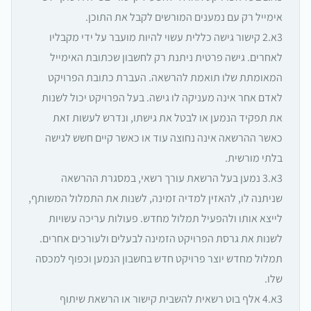
אימייל רק עם נמענים המורשים לקבל את התוכן.
3א.2 קישור גישה כללית עשוי להיות מועבר על ידי מקבליו
לאחרים. גישה פרטית ניתנת רק לחשבון שכתובת האימייל
המאומתת שלו תואמת להרשאה. העברת כתובת הפרויקט
לאדם אחר אינה מעניקה לו גישה. בעל הפרויקט יכול לשנות
את תפקיד הנמען או לבטל את גישתו, ונדרש לעשות זאת
כאשר ההרשאה אינה נחוצה עוד או כאשר קיים חשש לגישה
בלתי מורשית.
3א.3 נמען בעל הרשאת עורך רשאי, במסגרת ההרשאה
שניתנה לו, להאזין למדיה זמינה, לשנות את התמלול המשותף,
לייצא אותו ולהפעיל תמלול מחדש. פעולות עריכה עשויות
לשנות את גרסת הפרויקט הזמינה לבעלים ולעורכים אחרים.
תמלול מחדש יוצר פרויקט חדש בחשבון הנמען וכפוף למכסה
שלו.
3א.4 אלף בוט רשאית להשבית קישור או הרשאת שיתוף